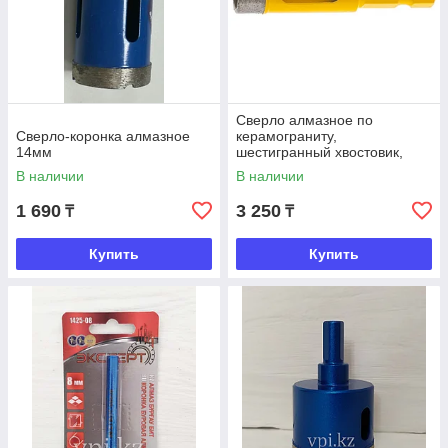
Сверло алмазное по
Сверло-коронка алмазное
керамограниту,
14мм
шестигранный хвостовик,
12*35 мм, Denzel
В наличии
В наличии
1 690
3 250
₸
₸
Купить
Купить