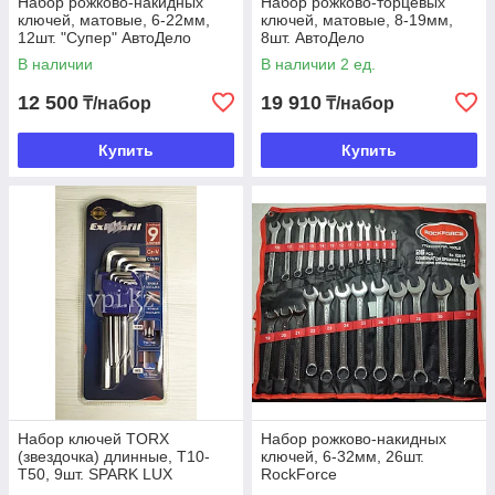
Набор рожково-накидных
Набор рожково-торцевых
ключей, матовые, 6-22мм,
ключей, матовые, 8-19мм,
12шт. "Супер" АвтоДело
8шт. АвтоДело
В наличии
В наличии 2 ед.
12 500
19 910
₸/набор
₸/набор
Купить
Купить
Набор ключей TORX
Набор рожково-накидных
(звездочка) длинные, T10-
ключей, 6-32мм, 26шт.
T50, 9шт. SPARK LUX
RockForce