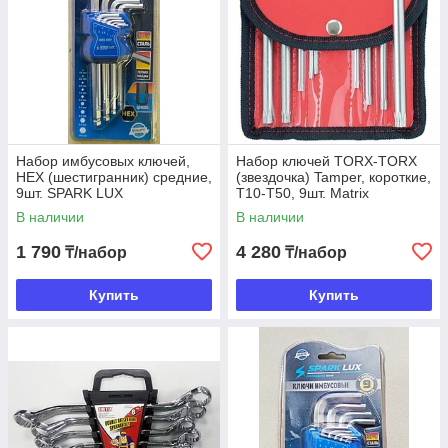
Набор имбусовых ключей,
Набор ключей TORX-TORX
HEX (шестигранник) средние,
(звездочка) Tamper, короткие,
9шт. SPARK LUX
T10-T50, 9шт. Matrix
В наличии
В наличии
1 790
4 280
₸/набор
₸/набор
Купить
Купить