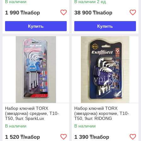
В наличии
В наличии 2 ед.
1 990
38 900
₸/набор
₸/набор
Купить
Купить
Набор ключей TORX
Набор ключей TORX
(звездочка) средние, T10-
(звездочка) короткие, T10-
T50, 9шт. SparkLux
T50, 9шт. RIDONG
В наличии
В наличии
1 520
1 390
₸/набор
₸/набор