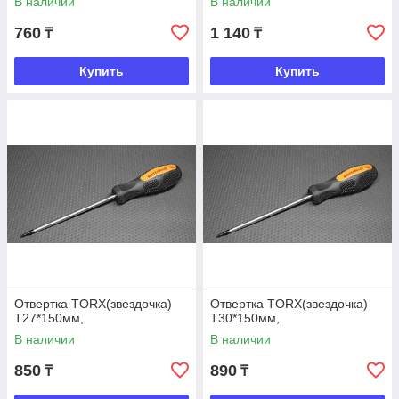
В наличии
В наличии
760
1 140
₸
₸
Купить
Купить
Отвертка TORX(звездочка)
Отвертка TORX(звездочка)
Т27*150мм,
Т30*150мм,
В наличии
В наличии
850
890
₸
₸